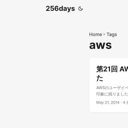
256days
Home
»
Tags
aws
第21回 A
た
AWSのユーザイ
印象に残りました
うしてるのか？」
May 21, 2014 · 4 
teamは使った
と、たしかに良さ