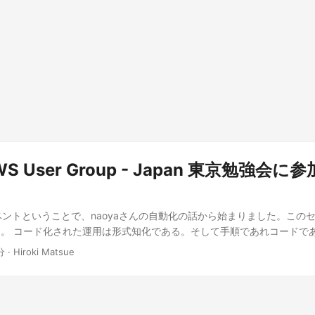
WS User Group - Japan 東京勉強会
ベントということで、naoyaさんの自動化の話から始まりました。この
。 コード化された運用は形式知化である。そして手順であれコードで
ということも共有されないといけない。なるほど、なるほど。 紹介されてい
分 · Hiroki Matsue
ことないけれど、Markdownで書けて、気軽に投稿して、検索可能な情
そうです。 以下、イベント参加時のメモです。 ...