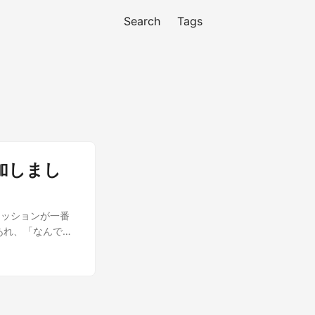
Search
Tags
に参加しまし
セッションが一番
あれ、「なんでそ
たQiita
報共有の場がある