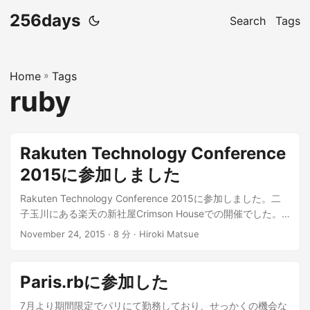
256days
Search
Tags
Home
»
Tags
ruby
Rakuten Technology Conference
2015に参加しました
Rakuten Technology Conference 2015に参加しました。二
子玉川にある楽天の新社屋Crimson Houseでの開催でした。
並行して複数のセッションが行われていたので見逃したセッ
November 24, 2015 · 8 分 · Hiroki Matsue
ションも多いですが、以下のタイムテーブルの各セッション
詳細にYoutubeへのリンクがあるので安心です。
http://rakutentechnologyconference2015.sched.org/grid/
Paris.rbに参加した
全てのセッションが英語ですので、その点でも動画で再確認
できるのは素敵です。 以下は参加したセッションについての
7月より期間限定でパリにて勤務しており、せっかくの機会な